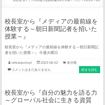
現在地:
在イラン日本国大使館附属日本人学校
>
ブログ
>
2023年
>
6月
校長室から『メディアの最前線を
体験する～朝日新聞記者を招いた
授業～』
校長室から『メディアの最前線を体験する～朝日新聞記
者を招いた授業～』 今週火曜日
tehranjschool
2023-06-22
未分類
コメントはまだありません
続きを読む
校長室から『自分の魅力を語る力
～グローバル社会に生きる資質