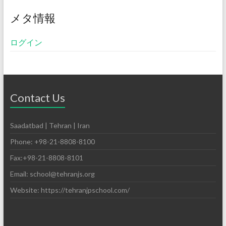
メタ情報
ログイン
Contact Us
Saadatbad | Tehran | Iran
Phone: +98-21-8808-8100
Fax:+98-21-8808-8101
Email: school@tehranjs.org
Website: https://tehranjpschool.com/