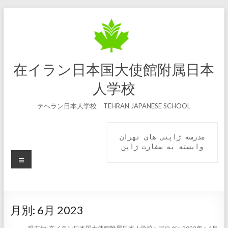
コ
ン
テ
ン
ツ
へ
在イラン日本国大使館附属日本
ス
キ
人学校
ッ
プ
テヘラン日本人学校 TEHRAN JAPANESE SCHOOL
مدرسه ژاپنی های تهران

 وابسته به سفارت ژاپن 
メ
ニ
ュ
ー
月別:
6月 2023