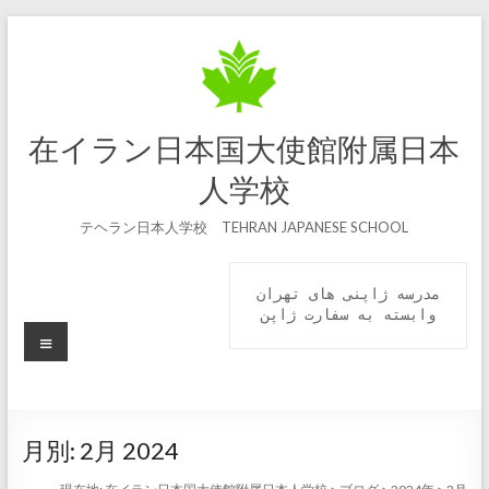
コ
ン
テ
ン
ツ
へ
在イラン日本国大使館附属日本
ス
キ
人学校
ッ
プ
テヘラン日本人学校 TEHRAN JAPANESE SCHOOL
مدرسه ژاپنی های تهران

 وابسته به سفارت ژاپن 
メ
ニ
ュ
ー
月別:
2月 2024