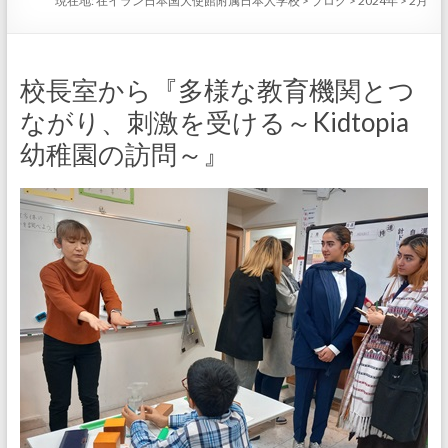
現在地:
在イラン日本国大使館附属日本人学校
>
ブログ
>
2024年
>
2月
校長室から『多様な教育機関とつ
ながり、刺激を受ける～Kidtopia
幼稚園の訪問～』