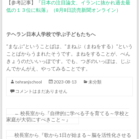
【参考記事】
『日本の注目論文、イランに抜かれ過去最
低の１３位に転落』（8月8日読売新聞オンライン）
テヘラン日本人学校で学ぶ子どもたちへ
“まなぶ”ということばは、“まねぶ（まねをする）”という
ことばからうまれたそうです。まねをすることが、べん
きょうのだいいっぽです。でも、つぎのいっぽは、じぶ
んでかんがえ、やってみることです。
tehranjschool
2023-08-13
未分類
コメントはまだありません
←
校長室から『自律的に学べる子を育てる～学校と
家庭が大切にすべきこと～』
校長室から『歌から1日が始まる～脳を活性化させる