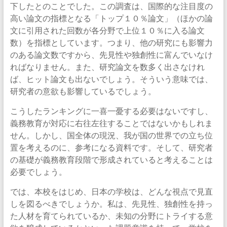
下したとのことでした。この調査は、国際的な注目度の
高い論文の指標となる「トップ１０％論文」（ほかの論
文に引用された回数が各分野で上位１０％に入る論文
数）を指標としています。つまり、他の研究にも影響力
のある論文数ですから、先見性や独創性に富んでいなけ
ればなりません。また、研究論文を数多く出さなけれ
ば、ヒット論文も出ないでしょう。そういう意味では、
研究者の意欲も影響しているでしょう。
こうしたランキングに一喜一憂する必要はないですし、
義務教育が対応に右往左往することではないかもしれま
せん。しかし、国全体の現況、我が国の世界での立ち位
置を考えるのに、参考になる資料です。そして、研究者
の基礎が義務教育段階で形成されていると考えることは
必要でしょう。
では、本校をはじめ、日本の学校は、どんな視点で見直
しを図るべきでしょうか。私は、先見性、独創性を持っ
た人材を育てられているか、未知の分野にトライする意