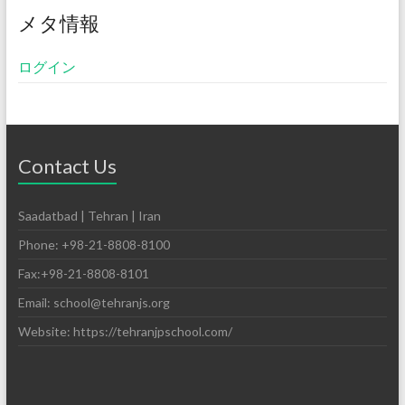
メタ情報
ログイン
Contact Us
Saadatbad | Tehran | Iran
Phone: +98-21-8808-8100
Fax:+98-21-8808-8101
Email: school@tehranjs.org
Website: https://tehranjpschool.com/