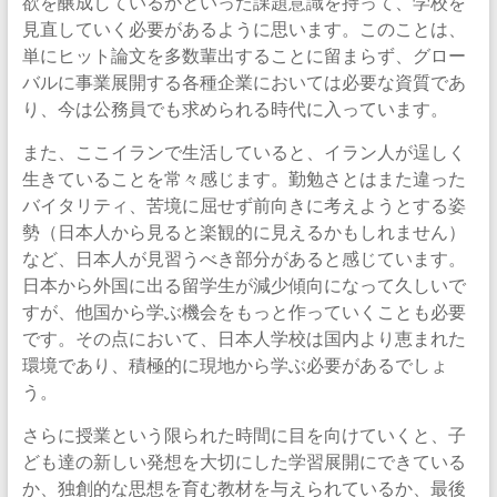
欲を醸成しているかといった課題意識を持って、学校を
見直していく必要があるように思います。このことは、
単にヒット論文を多数輩出することに留まらず、グロー
バルに事業展開する各種企業においては必要な資質であ
り、今は公務員でも求められる時代に入っています。
また、ここイランで生活していると、イラン人が逞しく
生きていることを常々感じます。勤勉さとはまた違った
バイタリティ、苦境に屈せず前向きに考えようとする姿
勢（日本人から見ると楽観的に見えるかもしれません）
など、日本人が見習うべき部分があると感じています。
日本から外国に出る留学生が減少傾向になって久しいで
すが、他国から学ぶ機会をもっと作っていくことも必要
です。その点において、日本人学校は国内より恵まれた
環境であり、積極的に現地から学ぶ必要があるでしょ
う。
さらに授業という限られた時間に目を向けていくと、子
ども達の新しい発想を大切にした学習展開にできている
か、独創的な思想を育む教材を与えられているか、最後