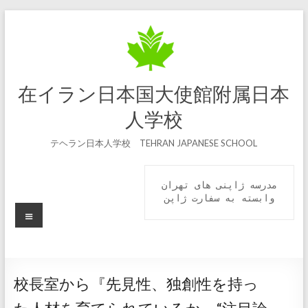
コ
ン
テ
ン
ツ
へ
在イラン日本国大使館附属日本
ス
キ
人学校
ッ
プ
テヘラン日本人学校 TEHRAN JAPANESE SCHOOL
مدرسه ژاپنی های تهران

 وابسته به سفارت ژاپن 
メ
ニ
ュ
ー
校長室から『先見性、独創性を持っ