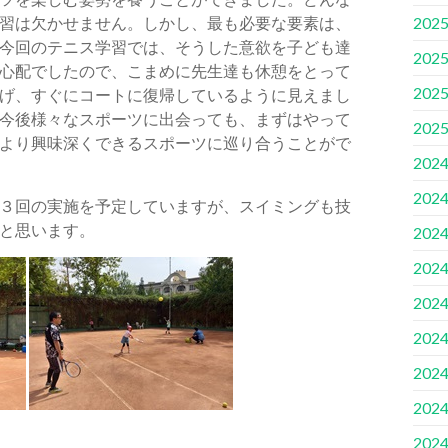
習は欠かせません。しかし、最も必要な要素は、
202
今回のテニス学習では、そうした意欲を子ども達
202
心配でしたので、こまめに先生達も休憩をとって
202
げ、すぐにコートに復帰しているように見えまし
今後様々なスポーツに出会っても、まずはやって
202
より興味深くできるスポーツに巡り合うことがで
202
202
３回の実施を予定していますが、スイミングも技
と思います。
202
202
202
202
202
202
202