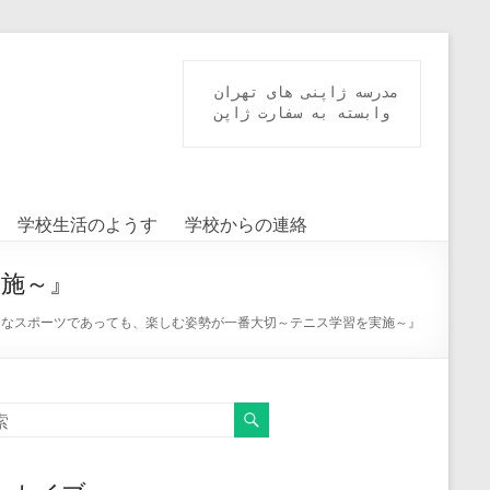
مدرسه ژاپنی های تهران

 وابسته به سفارت ژاپن 
学校生活のようす
学校からの連絡
施～』
んなスポーツであっても、楽しむ姿勢が一番大切～テニス学習を実施～』