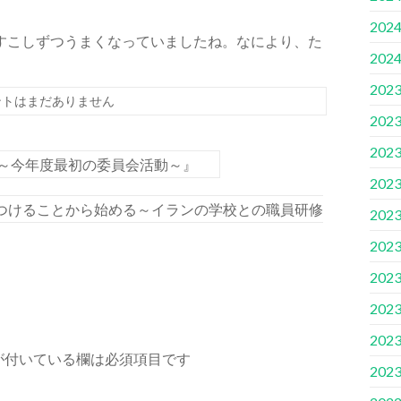
202
すこしずつうまくなっていましたね。なにより、た
202
202
ントはまだありません
202
202
～今年度最初の委員会活動～』
202
つけることから始める～イランの学校との職員研修
202
202
202
202
202
が付いている欄は必須項目です
202