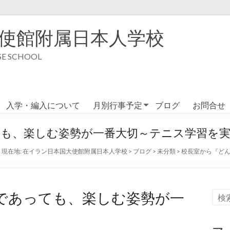
使館附属日本人学校
 SCHOOL
入学・編入について
月別行事予定
ブログ
お問合せ
も、楽しむ姿勢が一番大切～テニス学習を実
現在地:
在イラン日本国大使館附属日本人学校
>
ブログ
>
未分類
>
校長室から『ど
であっても、楽しむ姿勢が一
』