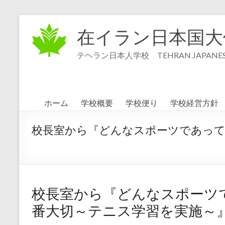
コ
ン
在イラン日本国大
テ
ン
テヘラン日本人学校 TEHRAN JAPANESE
ツ
へ
ス
キ
ッ
ホーム
学校概要
学校便り
学校経営方針
プ
校長室から『どんなスポーツであって
校長室から『どんなスポーツ
番大切～テニス学習を実施～