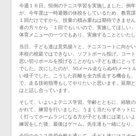
今週１６日、恒例のテニス学習を実施しました。例年
が、今年度は一時避難の休校をしているため、教育課
１回だけですから、技量の積み重ねは期待できません
者の方々から「１回でもいいので、実施してほしい」
体育メニューの一つでもあり、実施することといたし
当日、子ども達は意気揚々と、テニスコートに向かい
本校の校庭ではできない、ソフトボール投げ。コート
思い切りボールを投げることがない子ども達にとって
でした。次にしたのが、50メール走ならぬ45メート
い様子でした。こうした距離を全力疾走する機会も、
で、走る技術指導もしてやりたいと思います。延期と
はと話し合っています。
そして、いよいよテニス学習。学齢とともに、経験の
かれて、練習を行いました。うまく当たらずネットに
く打ってホームランになる方が子ども達には楽しいよ
練習をした後、最後はゲーム。先生達も一緒になり、
今回のテニス学習全般を通じて、子ども達にはスポー