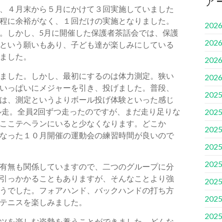
ア
、４月末から５月にかけて３回実施していました
程に余裕がなく、１回だけの実施となりました。
202
。しかし、5月に開催した保護者茶話会では、保護
202
という願いもあり、子ども達が楽しみにしている
ました。
202
ました。しかし、最初にするのは体力測定。狭い
202
いっぱいにメジャーを引き、投げました。普段、
202
は、測定というよりボール投げ体験といった感じ
ル走。全員2回ずつ走ったのですが、まだ走り足りな
202
ここテヘランにいると少なくなります。どこか
202
なった１０月開催の運動会の練習時間が良いので
202
202
有無も関係していますので、二つのグループに分
引っかかることもありますが、そんなことより強
202
うでした。フォアハンド、バックハンドの打ち方
202
テニスを楽しみました。
202
ツを楽しむ姿勢を養うことができました。どんな