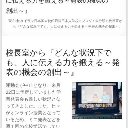
に伝える力を鍛える～発表の機会の
創出～』
現在地:
在イラン日本国大使館附属日本人学校
>
ブログ
>
未分類
>
校長室か
ら『どんな状況下でも、人に伝える力を鍛える～発表の機会の創出～』
校長室から『どんな状況下で
も、人に伝える力を鍛える～発
表の機会の創出～』
運動会が中止となり、来月
22日に予定していました学
習発表会も難しい状況とな
ってきました。また、日々
がオンライン授業となって
いるため、ミニ発表などを
週１回の全校学活でしてい