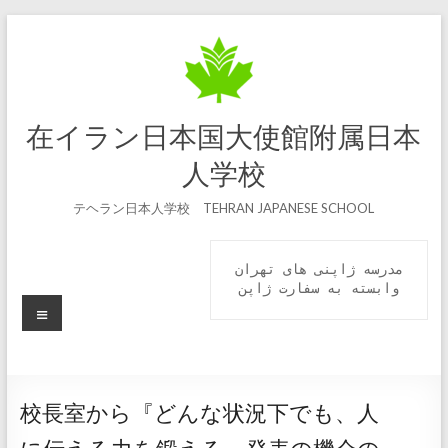
コ
ン
テ
ン
ツ
へ
在イラン日本国大使館附属日本
ス
キ
人学校
ッ
プ
テヘラン日本人学校 TEHRAN JAPANESE SCHOOL
مدرسه ژاپنی های تهران

 وابسته به سفارت ژاپن 
メ
ニ
ュ
ー
校長室から『どんな状況下でも、人