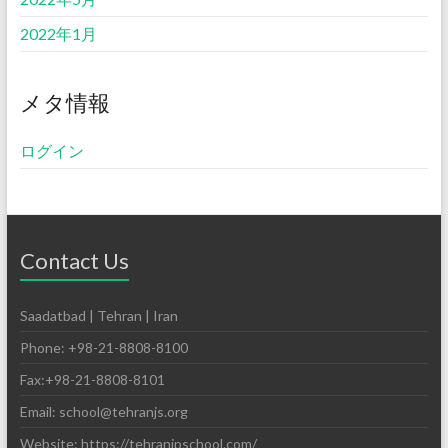
2022年1月
メタ情報
ログイン
Contact Us
Saadatbad | Tehran | Iran
Phone: +98-21-8808-8100
Fax:+98-21-8808-8101
Email: school@tehranjs.org
Website: https://tehranjpschool.com/