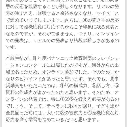
手の反応を観察することが難しくなります。リアルの発
表の時でさえ、緊張すると余裕もなくなり、マイペース
で進めていってしまいます。さらに、④の聞き手の反応
に対して臨機応変に対応するからこそ印象に残る発表と
なるのですが、それができません。つまり、オンライン
での発表は、リアルでの発表より格段の難しさがあるの
です。
本校生徒が、昨年度パナソニック教育財団のプレゼンテ
ーションコンクールに出場したのですが、海外からの出
場であったため、オンライン参加でした。そのため、か
なりのビハインドがあったと思います。それでも、見事
奨励賞をいただいたのは、①話の構成力、②話し方、⑤
資料の作成力がよかったのだと思います。そのため、オ
ンラインの発表では、特に①②⑤を鍛える必要があるの
でしょう。そして、テヘランに我々が戻り、子ども達が
全員揃った時には、大いに③の観察力と④臨機応変な対
応力を磨く学習を進めていきたいと思います。