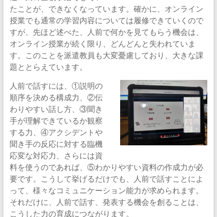
たことが、できなくなっています。確かに、オンライン
授業でも通常の学習内容については履修できていくので
すが、先ほど述べた、人前で何かを見てもらう機会は、
オンライン授業が続く限り、どんどんと失われていま
す。このことを派遣教員も大変憂慮しており、大きな課
題ととらえています。
人前で話すには、①説明の
順序を決める構成力、②伝
わりやすい話し方、③聞き
手が理解できているか観察
する力、④アクシデントや
聞き手の反応に対する臨機
応変な対応力、さらには資
料を使うのであれば、⑤わかりやすい資料の作成力が必
要です。こうして挙げるだけでも、人前で話すことによ
って、様々なコミュニケーション能力が求められます。
それだけに、人前で話す、発表する機会を創ることは、
こうした力の育成につながります。