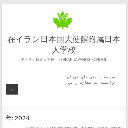
コ
ン
テ
ン
ツ
へ
在イラン日本国大使館附属日本
ス
キ
人学校
ッ
プ
テヘラン日本人学校 TEHRAN JAPANESE SCHOOL
مدرسه ژاپنی های تهران

 وابسته به سفارت ژاپن 
メ
ニ
ュ
ー
年:
2024