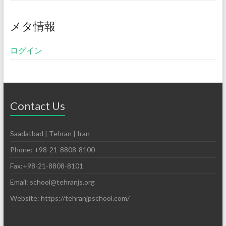
メタ情報
ログイン
Contact Us
Saadatbad | Tehran | Iran
Phone: +98-21-8808-8100
Fax:+98-21-8808-8101
Email: school@tehranjs.org
Website: https://tehranjpschool.com/