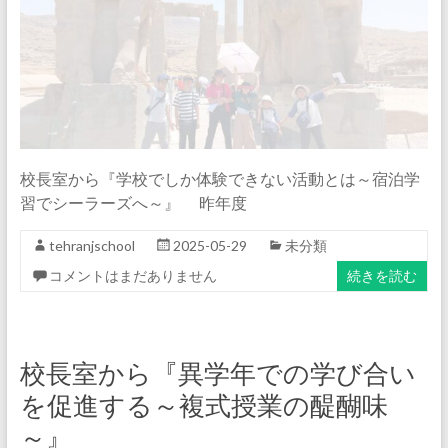
校長室から『学校でしか体験できない活動とは～宿泊学
習でシーラーズへ～』 昨年度
tehranjschool
2025-05-29
未分類
コメントはまだありません
続きを読む
校長室から『異学年での学び合い
を促進する～複式授業の醍醐味
～』