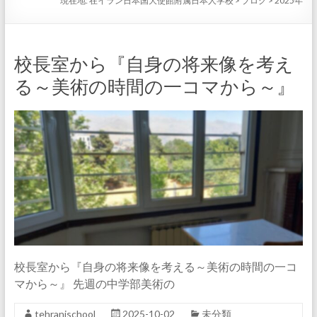
現在地:
在イラン日本国大使館附属日本人学校
>
ブログ
>
2025年
校長室から『自身の将来像を考え
る～美術の時間の一コマから～』
校長室から『自身の将来像を考える～美術の時間の一コ
マから～』 先週の中学部美術の
tehranjschool
2025-10-02
未分類