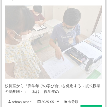
校長室から『異学年での学び合いを促進する～複式授業
の醍醐味～』 私は、低学年の
tehranjschool
2025-05-19
未分類