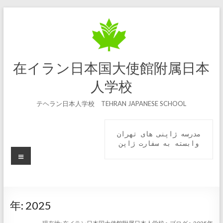
コ
ン
テ
ン
ツ
へ
在イラン日本国大使館附属日本
ス
キ
人学校
ッ
プ
テヘラン日本人学校 TEHRAN JAPANESE SCHOOL
مدرسه ژاپنی های تهران

 وابسته به سفارت ژاپن 
メ
ニ
ュ
ー
年:
2025