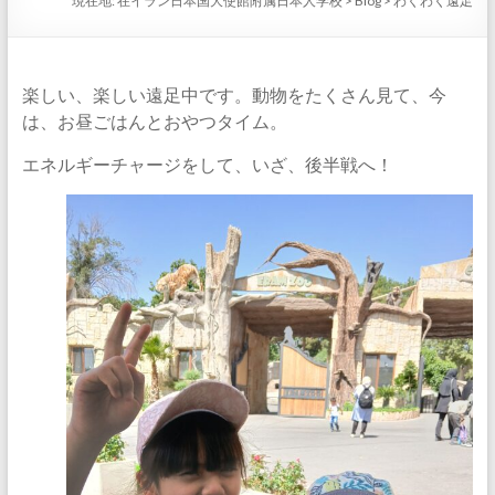
現在地:
在イラン日本国大使館附属日本人学校
>
Blog
>
わくわく遠足
は、お昼ごはんとおやつタイム。
エネルギーチャージをして、いざ、後半戦へ！