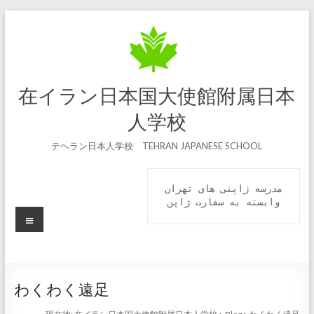
コ
ン
テ
ン
ツ
へ
在イラン日本国大使館附属日本
ス
キ
人学校
ッ
プ
テヘラン日本人学校 TEHRAN JAPANESE SCHOOL
مدرسه ژاپنی های تهران

 وابسته به سفارت ژاپن 
メ
ニ
ュ
ー
わくわく遠足