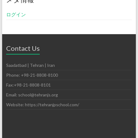
ログイン
Contact Us
Saadatbad | Tehran | Iran
Phone: +98-21-8808-8100
Fax:+98-21-8808-8101
Email: school@tehranjs.org
Website: https://tehranjpschool.com/