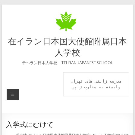
コ
ン
テ
ン
ツ
へ
在イラン日本国大使館附属日本
ス
キ
人学校
ッ
プ
テヘラン日本人学校 TEHRAN JAPANESE SCHOOL
مدرسه ژاپنی های تهران

 وابسته به سفارت ژاپن 
メ
ニ
ュ
ー
入学式にむけて