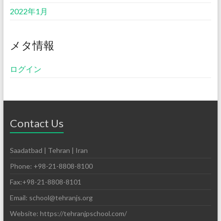
2022年1月
メタ情報
ログイン
Contact Us
Saadatbad | Tehran | Iran
Phone: +98-21-8808-8100
Fax:+98-21-8808-8101
Email: school@tehranjs.org
Website: https://tehranjpschool.com/