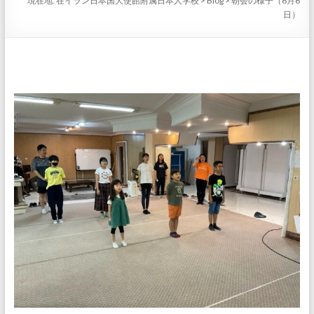
現在地:
在イラン日本国大使館附属日本人学校
>
Blog
>
朝会の様子（6月6
日）