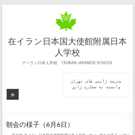
コ
ン
テ
ン
ツ
へ
在イラン日本国大使館附属日本
ス
キ
人学校
ッ
プ
テヘラン日本人学校 TEHRAN JAPANESE SCHOOL
مدرسه ژاپنی های تهران

 وابسته به سفارت ژاپن 
メ
ニ
ュ
ー
朝会の様子（6月6日）