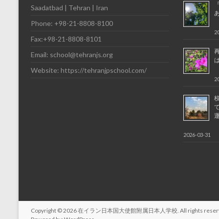
Saadatbad | Tehran | Iran
Phone: +98-21-8808-8100
2
Fax:+98-21-8808-8101
Email: school@tehranjs.org
Website: https://tehranjpschool.com/
2
2026-03-31
Copyright © 2026
在イラン日本国大使館附属日本人学校
. All rights re