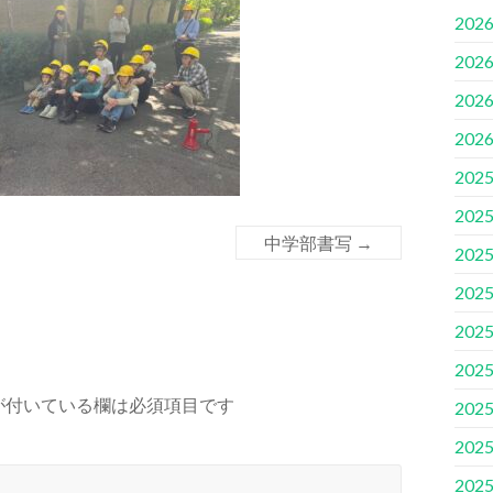
202
202
202
202
202
202
中学部書写
→
202
202
202
202
が付いている欄は必須項目です
202
202
202