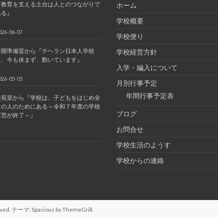
『教育を支える土台は人とのつながりで
ホーム
ある』
学校概要
026-06-07
学校便り
再開準備室から『テヘラン日本人学校
学校経営方針
は、今も休まず、動いています』
入学・編入について
026-05-05
月別行事予定
年間行事予定表
校長室から『学校は、子どもをはじめ全
ての人のためにある～令和７年度の学校
ブログ
運営が終了～』
お問合せ
学校生活のようす
学校からの連絡
served. テーマ:
Spacious
by ThemeGrill.