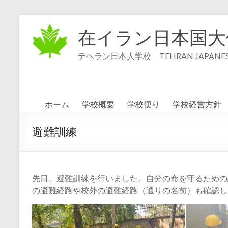
コ
ン
在イラン日本国大
テ
ン
テヘラン日本人学校 TEHRAN JAPANESE
ツ
へ
ス
キ
ッ
ホーム
学校概要
学校便り
学校経営方針
プ
避難訓練
先日、避難訓練を行いました。自分の命を守るための
の避難経路や校外の避難経路（通りの名前）も確認し