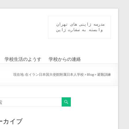
مدرسه ژاپنی های تهران

 وابسته به سفارت ژاپن 
学校生活のようす
学校からの連絡
現在地:
在イラン日本国大使館附属日本人学校
>
Blog
>
避難訓練
ーカイブ